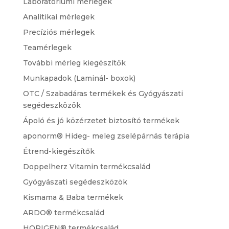
Laboratóriumi mérlegek
Analitikai mérlegek
Precíziós mérlegek
Teamérlegek
További mérleg kiegészítők
Munkapadok (Laminál- boxok)
OTC / Szabadáras termékek és Gyógyászati
segédeszközök
Ápoló és jó közérzetet biztosító termékek
aponorm® Hideg- meleg zselépárnás terápia
Étrend-kiegészítők
Doppelherz Vitamin termékcsalád
Gyógyászati segédeszközök
Kismama & Baba termékek
ARDO® termékcsalád
HORIGEN® termékcsalád