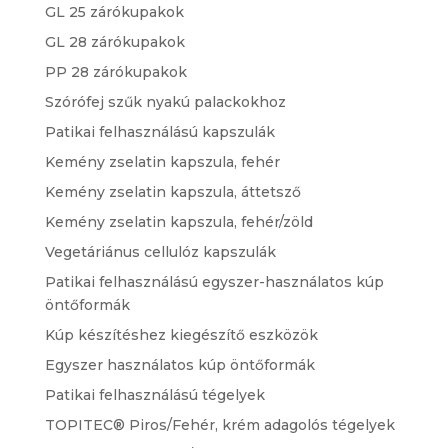
GL 25 zárókupakok
GL 28 zárókupakok
PP 28 zárókupakok
Szórófej szűk nyakú palackokhoz
Patikai felhasználású kapszulák
Kemény zselatin kapszula, fehér
Kemény zselatin kapszula, áttetsző
Kemény zselatin kapszula, fehér/zöld
Vegetáriánus cellulóz kapszulák
Patikai felhasználású egyszer-használatos kúp
öntőformák
Kúp készítéshez kiegészítő eszközök
Egyszer használatos kúp öntőformák
Patikai felhasználású tégelyek
TOPITEC® Piros/Fehér, krém adagolós tégelyek