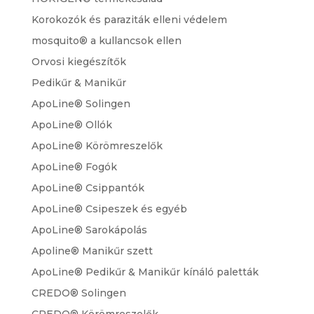
Korokozók és paraziták elleni védelem
mosquito® a kullancsok ellen
Orvosi kiegészítők
Pedikűr & Manikűr
ApoLine® Solingen
ApoLine® Ollók
ApoLine® Körömreszelők
ApoLine® Fogók
ApoLine® Csippantók
ApoLine® Csipeszek és egyéb
ApoLine® Sarokápolás
Apoline® Manikűr szett
ApoLine® Pedikűr & Manikűr kínáló paletták
CREDO® Solingen