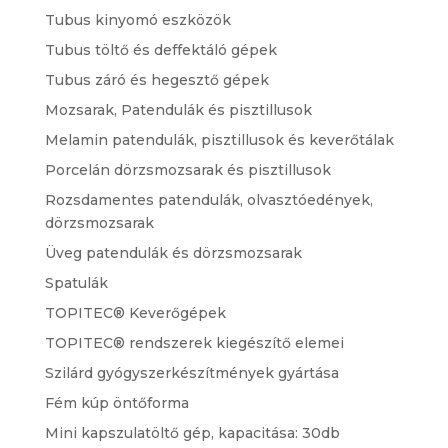
Tubus kinyomó eszközök
Tubus töltő és deffektáló gépek
Tubus záró és hegesztő gépek
Mozsarak, Patendulák és pisztillusok
Melamin patendulák, pisztillusok és keverőtálak
Porcelán dörzsmozsarak és pisztillusok
Rozsdamentes patendulák, olvasztóedények,
dörzsmozsarak
Üveg patendulák és dörzsmozsarak
Spatulák
TOPITEC® Keverőgépek
TOPITEC® rendszerek kiegészítő elemei
Szilárd gyógyszerkészítmények gyártása
Fém kúp öntőforma
Mini kapszulatöltő gép, kapacitása: 30db