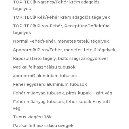
TOPITEC® Narancs/Fehér krém adagolós
tégelyek
TOPITEC® Kék/Fehér krém adagolós tégelyek
TOPITEC® Piros-Fehér, Receptúra/Deffektúra
tégelyek
Normál Fehér/Fehér, menetes tetejű tégelyek
Aponorm® Piros/Fehér, menetes tetejű tégelyek
Kapszulatartó tégely, biztonsági zárógyűrűvel
Patikai felhasználású tubusok
aponorm® alumínium tubusok
Fehér egyszerű alumínium tubusok
Fehér műanyag tubusok, piros kupak + zárt vég
Fehér műanyag tubusok, fehér kupak + nyitott
vég
Tubus kiegészítők
Patikai felhasználású üvegek