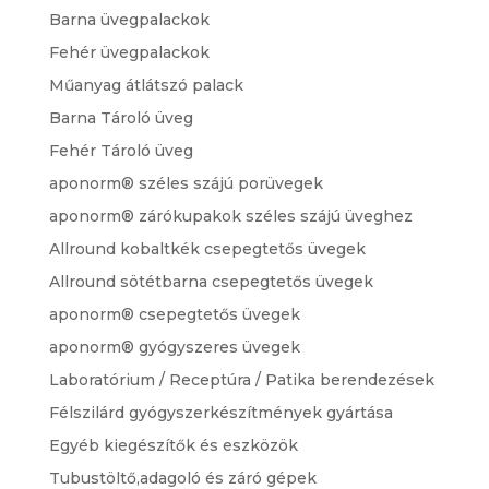
Barna üvegpalackok
Fehér üvegpalackok
Műanyag átlátszó palack
Barna Tároló üveg
Fehér Tároló üveg
aponorm® széles szájú porüvegek
aponorm® zárókupakok széles szájú üveghez
Allround kobaltkék csepegtetős üvegek
Allround sötétbarna csepegtetős üvegek
aponorm® csepegtetős üvegek
aponorm® gyógyszeres üvegek
Laboratórium / Receptúra / Patika berendezések
Félszilárd gyógyszerkészítmények gyártása
Egyéb kiegészítők és eszközök
Tubustöltő,adagoló és záró gépek