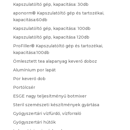
Kapszulatöltő gép, kapacitása: 30db
aponorm® Kapszulatöltő gép és tartozékai,
kapacitása:60db
Kapszulatöltő gép, kapacitása: 100db
Kapszulatöltő gép, kapacitása 120db
ProFiller® Kapszulatöltő gép és tartozékai,
kapacitása:100db
Ömlesztett tea alapanyag keverő doboz
Alumínium por lapát
Por keverő dob
Portölcsér
ESGE nagy teljesítményű botmixer
Steril szemészeti készítmények gyártása
Gyógyszertári vízfürdő, vízforraló
Gyógyszertári hűtők