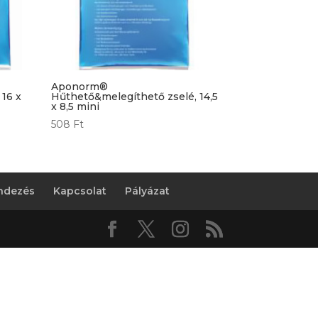
Aponorm®
16 x
Hűthető&melegíthető zselé, 14,5
x 8,5 mini
508
Ft
endezés
Kapcsolat
Pályázat