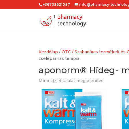
+36703621087
info@pharmacy-technolo
Kezdőlap
/
OTC / Szabadáras termékek és 
zselépárnás terápia
aponorm® Hideg- me
Sorted
Mind a(z) 4 találat megjelenítve
by
latest