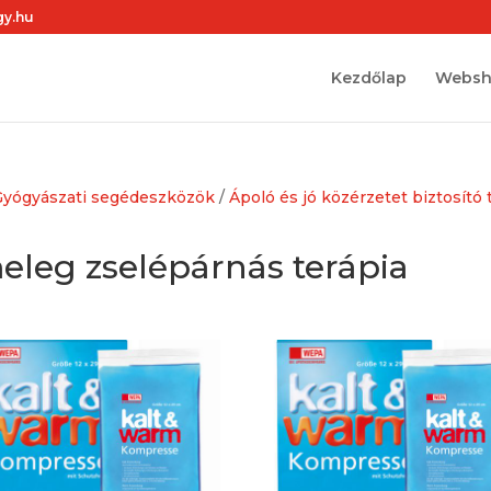
gy.hu
Kezdőlap
Webs
Gyógyászati segédeszközök
/
Ápoló és jó közérzetet biztosít
leg zselépárnás terápia