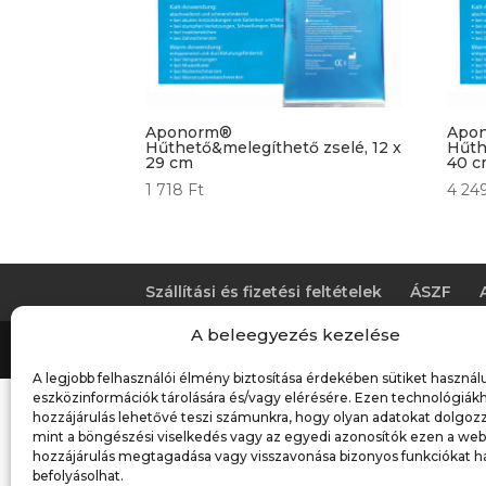
Aponorm®
Apo
Hűthető&melegíthető zselé, 12 x
Hűth
29 cm
40 
1 718
Ft
4 24
Szállítási és fizetési feltételek
ÁSZF
A beleegyezés kezelése
Pharmacy Technology Kft. - 2025. - Copyri
A legjobb felhasználói élmény biztosítása érdekében sütiket használ
eszközinformációk tárolására és/vagy elérésére. Ezen technológiák
hozzájárulás lehetővé teszi számunkra, hogy olyan adatokat dolgozz
mint a böngészési viselkedés vagy az egyedi azonosítók ezen a web
hozzájárulás megtagadása vagy visszavonása bizonyos funkciókat h
befolyásolhat.