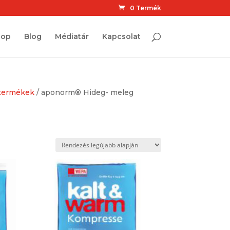
0 Termék
hop
Blog
Médiatár
Kapcsolat
ó termékek
/ aponorm® Hideg- meleg