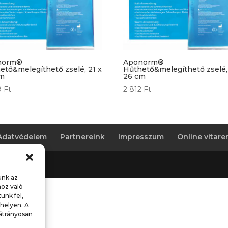
norm®
Aponorm®
ető&melegíthető zselé, 21 x
Hűthető&melegíthető zselé, 
cm
26 cm
9
Ft
2 812
Ft
Adatvédelem
Partnereink
Impresszum
Online vitar
ght
unk az
hoz való
unk fel,
helyen. A
átrányosan