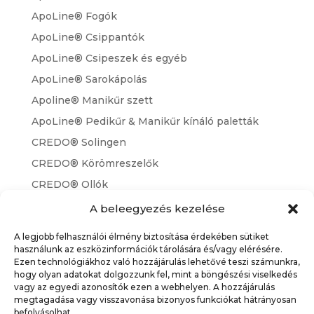
ApoLine® Fogók
ApoLine® Csippantók
ApoLine® Csipeszek és egyéb
ApoLine® Sarokápolás
Apoline® Manikűr szett
ApoLine® Pedikűr & Manikűr kínáló paletták
CREDO® Solingen
CREDO® Körömreszelők
CREDO® Ollók
CREDO® Pedikűr & Manikűr kínáló paletták
A beleegyezés kezelése
Vérnyomás & láz
A legjobb felhasználói élmény biztosítása érdekében sütiket
Lázmérők
használunk az eszközinformációk tárolására és/vagy elérésére.
Ezen technológiákhoz való hozzájárulás lehetővé teszi számunkra,
Vérnyomásmérők
hogy olyan adatokat dolgozzunk fel, mint a böngészési viselkedés
vagy az egyedi azonosítók ezen a webhelyen. A hozzájárulás
megtagadása vagy visszavonása bizonyos funkciókat hátrányosan
befolyásolhat.