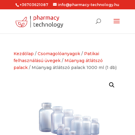
+36703621087
info@pharmacy-technology.hu
Kezdőlap
/
Csomagolóanyagok
/
Patikai
felhasználású üvegek
/
Műanyag átlátszó
palack
/ Műanyag átlátszó palack 1000 ml (1 db)