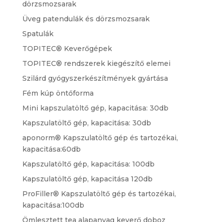
dörzsmozsarak
Üveg patendulák és dörzsmozsarak
Spatulák
TOPITEC® Keverőgépek
TOPITEC® rendszerek kiegészítő elemei
Szilárd gyógyszerkészítmények gyártása
Fém kúp öntőforma
Mini kapszulatöltő gép, kapacitása: 30db
Kapszulatöltő gép, kapacitása: 30db
aponorm® Kapszulatöltő gép és tartozékai,
kapacitása:60db
Kapszulatöltő gép, kapacitása: 100db
Kapszulatöltő gép, kapacitása 120db
ProFiller® Kapszulatöltő gép és tartozékai,
kapacitása:100db
Ömlesztett tea alapanyag keverő doboz