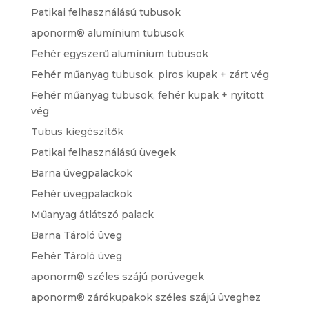
Patikai felhasználású tubusok
aponorm® alumínium tubusok
Fehér egyszerű alumínium tubusok
Fehér műanyag tubusok, piros kupak + zárt vég
Fehér műanyag tubusok, fehér kupak + nyitott
vég
Tubus kiegészítők
Patikai felhasználású üvegek
Barna üvegpalackok
Fehér üvegpalackok
Műanyag átlátszó palack
Barna Tároló üveg
Fehér Tároló üveg
aponorm® széles szájú porüvegek
aponorm® zárókupakok széles szájú üveghez