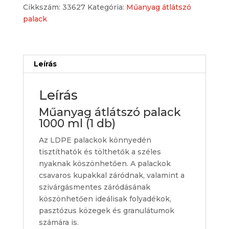
Cikkszám:
33627
Kategória:
Műanyag átlátszó
mennyiség
palack
Leírás
Leírás
Műanyag átlátszó palack
1000 ml (1 db)
Az LDPE palackok könnyedén
tisztíthatók és tölthetők a széles
nyaknak köszönhetően. A palackok
csavaros kupakkal záródnak, valamint a
szivárgásmentes záródásának
köszönhetően ideálisak folyadékok,
pasztózus közegek és granulátumok
számára is.