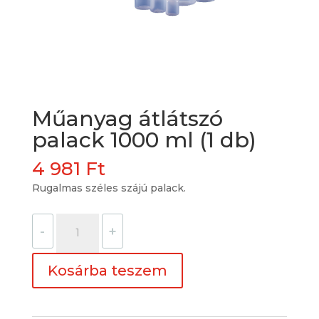
Műanyag átlátszó
palack 1000 ml (1 db)
4 981
Ft
Rugalmas széles szájú palack.
Műanyag
-
+
átlátszó
palack
Kosárba teszem
1000
ml
(1
db)