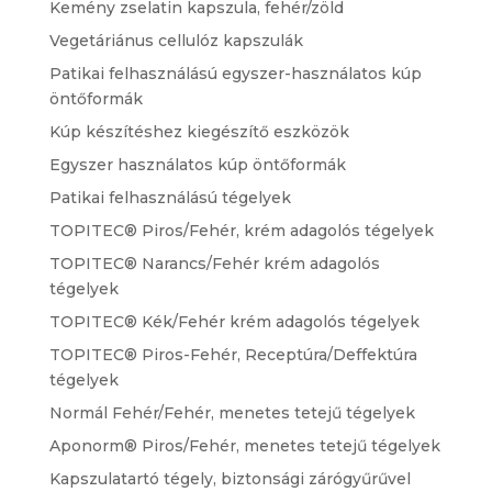
Kemény zselatin kapszula, fehér/zöld
Vegetáriánus cellulóz kapszulák
Patikai felhasználású egyszer-használatos kúp
öntőformák
Kúp készítéshez kiegészítő eszközök
Egyszer használatos kúp öntőformák
Patikai felhasználású tégelyek
TOPITEC® Piros/Fehér, krém adagolós tégelyek
TOPITEC® Narancs/Fehér krém adagolós
tégelyek
TOPITEC® Kék/Fehér krém adagolós tégelyek
TOPITEC® Piros-Fehér, Receptúra/Deffektúra
tégelyek
Normál Fehér/Fehér, menetes tetejű tégelyek
Aponorm® Piros/Fehér, menetes tetejű tégelyek
Kapszulatartó tégely, biztonsági zárógyűrűvel