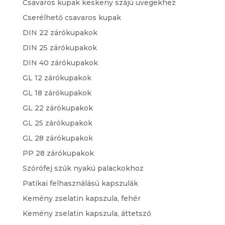
Csavaros kupak keskeny szájú üvegekhez
Cserélhető csavaros kupak
DIN 22 zárókupakok
DIN 25 zárókupakok
DIN 40 zárókupakok
GL 12 zárókupakok
GL 18 zárókupakok
GL 22 zárókupakok
GL 25 zárókupakok
GL 28 zárókupakok
PP 28 zárókupakok
Szórófej szűk nyakú palackokhoz
Patikai felhasználású kapszulák
Kemény zselatin kapszula, fehér
Kemény zselatin kapszula, áttetsző