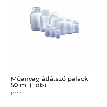
Műanyag átlátszó palack
50 ml (1 db)
1 166
Ft