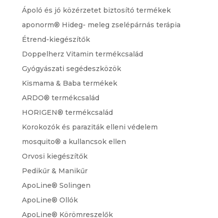
Ápoló és jó közérzetet biztosító termékek
aponorm® Hideg- meleg zselépárnás terápia
Étrend-kiegészítők
Doppelherz Vitamin termékcsalád
Gyógyászati segédeszközök
Kismama & Baba termékek
ARDO® termékcsalád
HORIGEN® termékcsalád
Korokozók és paraziták elleni védelem
mosquito® a kullancsok ellen
Orvosi kiegészítők
Pedikűr & Manikűr
ApoLine® Solingen
ApoLine® Ollók
ApoLine® Körömreszelők