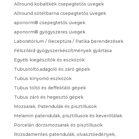
Allround kobaltkék csepegtetős üvegek
Allround sötétbarna csepegtetős üvegek
aponorm® csepegtetős üvegek
aponorm® gyógyszeres üvegek
Laboratórium / Receptúra / Patika berendezések
Félszilárd gyógyszerkészítmények gyártása
Egyéb kiegészítők és eszközök
Tubustöltő,adagoló és záró gépek
Tubus kinyomó eszközök
Tubus töltő és deffektáló gépek
Tubus záró és hegesztő gépek
Mozsarak, Patendulák és pisztillusok
Melamin patendulák, pisztillusok és keverőtálak
Porcelán dörzsmozsarak és pisztillusok
Rozsdamentes patendulák, olvasztóedények,