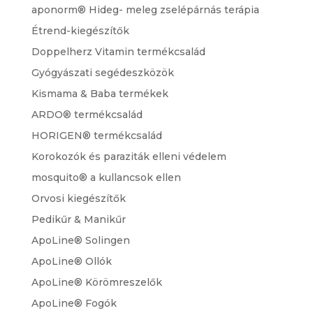
aponorm® Hideg- meleg zselépárnás terápia
Étrend-kiegészítők
Doppelherz Vitamin termékcsalád
Gyógyászati segédeszközök
Kismama & Baba termékek
ARDO® termékcsalád
HORIGEN® termékcsalád
Korokozók és paraziták elleni védelem
mosquito® a kullancsok ellen
Orvosi kiegészítők
Pedikűr & Manikűr
ApoLine® Solingen
ApoLine® Ollók
ApoLine® Körömreszelők
ApoLine® Fogók