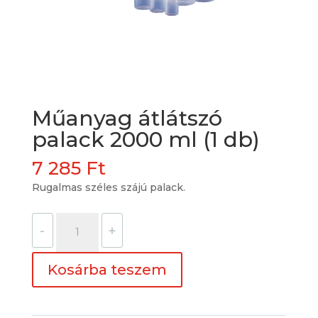
Műanyag átlátszó
palack 2000 ml (1 db)
7 285
Ft
Rugalmas széles szájú palack.
Műanyag
-
+
átlátszó
palack
Kosárba teszem
2000
ml
(1
db)