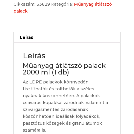
Cikkszám:
33629
Kategória:
Műanyag átlátszó
mennyiség
palack
Leírás
Leírás
Műanyag átlátszó palack
2000 ml (1 db)
Az LDPE palackok könnyedén
tisztíthatók és tölthetők a széles
nyaknak köszönhetően. A palackok
csavaros kupakkal záródnak, valamint a
szivárgásmentes záródásának
köszönhetően ideálisak folyadékok,
pasztózus közegek és granulátumok
számára is.