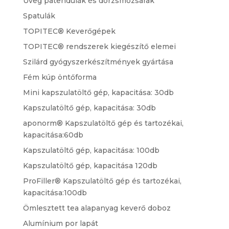
Üveg patendulák és dörzsmozsarak
Spatulák
TOPITEC® Keverőgépek
TOPITEC® rendszerek kiegészítő elemei
Szilárd gyógyszerkészítmények gyártása
Fém kúp öntőforma
Mini kapszulatöltő gép, kapacitása: 30db
Kapszulatöltő gép, kapacitása: 30db
aponorm® Kapszulatöltő gép és tartozékai,
kapacitása:60db
Kapszulatöltő gép, kapacitása: 100db
Kapszulatöltő gép, kapacitása 120db
ProFiller® Kapszulatöltő gép és tartozékai,
kapacitása:100db
Ömlesztett tea alapanyag keverő doboz
Alumínium por lapát