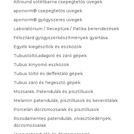
Allround sötétbarna csepegtetős üvegek
aponorm® csepegtetős üvegek
aponorm® gyógyszeres üvegek
Laboratórium / Receptúra / Patika berendezések
Félszilárd gyógyszerkészítmények gyártása
Egyéb kiegészítők és eszközök
Tubustöltő,adagoló és záró gépek
Tubus kinyomó eszközök
Tubus töltő és deffektáló gépek
Tubus záró és hegesztő gépek
Mozsarak, Patendulák és pisztillusok
Melamin patendulák, pisztillusok és keverőtálak
Porcelán dörzsmozsarak és pisztillusok
Rozsdamentes patendulák, olvasztóedények,
dörzsmozsarak