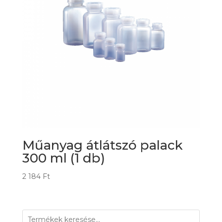
Műanyag átlátszó palack
300 ml (1 db)
2 184
Ft