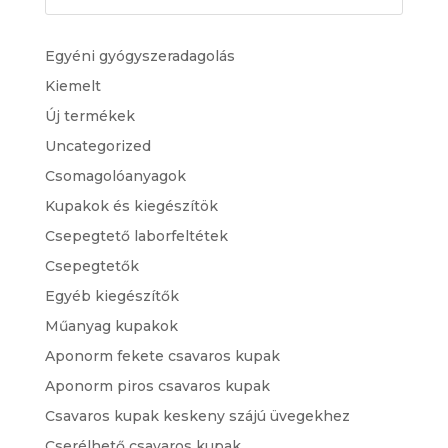
Egyéni gyógyszeradagolás
Kiemelt
Új termékek
Uncategorized
Csomagolóanyagok
Kupakok és kiegészítök
Csepegtető laborfeltétek
Csepegtetők
Egyéb kiegészítők
Műanyag kupakok
Aponorm fekete csavaros kupak
Aponorm piros csavaros kupak
Csavaros kupak keskeny szájú üvegekhez
Cserélhető csavaros kupak