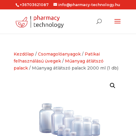
+36703621087
info@pharmacy-technology.hu
Kezdőlap
/
Csomagolóanyagok
/
Patikai
felhasználású üvegek
/
Műanyag átlátszó
palack
/ Műanyag átlátszó palack 2000 ml (1 db)