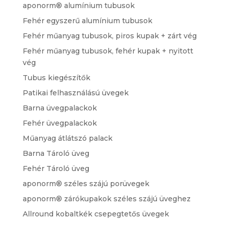
aponorm® alumínium tubusok
Fehér egyszerű alumínium tubusok
Fehér műanyag tubusok, piros kupak + zárt vég
Fehér műanyag tubusok, fehér kupak + nyitott
vég
Tubus kiegészítők
Patikai felhasználású üvegek
Barna üvegpalackok
Fehér üvegpalackok
Műanyag átlátszó palack
Barna Tároló üveg
Fehér Tároló üveg
aponorm® széles szájú porüvegek
aponorm® zárókupakok széles szájú üveghez
Allround kobaltkék csepegtetős üvegek