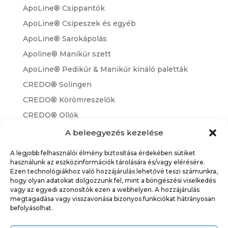
ApoLine® Csippantók
ApoLine® Csipeszek és egyéb
ApoLine® Sarokápolás
Apoline® Manikűr szett
ApoLine® Pedikűr & Manikűr kínáló paletták
CREDO® Solingen
CREDO® Körömreszelők
CREDO® Ollók
CREDO® Pedikűr & Manikűr kínáló paletták
A beleegyezés kezelése
Vérnyomás & láz
A legjobb felhasználói élmény biztosítása érdekében sütiket
Lázmérők
használunk az eszközinformációk tárolására és/vagy elérésére.
Ezen technológiákhoz való hozzájárulás lehetővé teszi számunkra,
Vérnyomásmérők
hogy olyan adatokat dolgozzunk fel, mint a böngészési viselkedés
vagy az egyedi azonosítók ezen a webhelyen. A hozzájárulás
megtagadása vagy visszavonása bizonyos funkciókat hátrányosan
befolyásolhat.
Szállítási és fizetési feltételek
ÁSZF