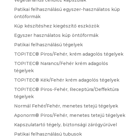
Patikai felhasználású egyszer-használatos kúp
öntőformák
Kúp készítéshez kiegészítő eszközök
Egyszer használatos kúp öntőformák
Patikai felhasználású tégelyek
TOPITEC® Piros/Fehér, krém adagolós tégelyek
TOPITEC® Narancs/Fehér krém adagolós
tégelyek
TOPITEC® Kék/Fehér krém adagolós tégelyek
TOPITEC® Piros-Fehér, Receptúra/Deffektúra
tégelyek
Normál Fehér/Fehér, menetes tetejű tégelyek
Aponorm® Piros/Fehér, menetes tetejű tégelyek
Kapszulatartó tégely, biztonsági zárógyűrűvel
Patikai felhasználású tubusok